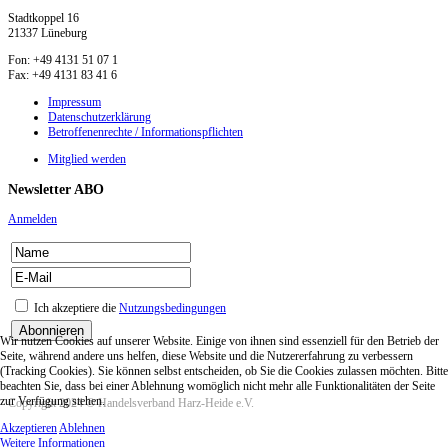
Stadtkoppel 16
21337 Lüneburg
Fon: +49 4131 51 07 1
Fax: +49 4131 83 41 6
Impressum
Datenschutzerklärung
Betroffenenrechte / Informationspflichten
Mitglied werden
Newsletter ABO
Anmelden
Ich akzeptiere die
Nutzungsbedingungen
Wir nutzen Cookies auf unserer Website. Einige von ihnen sind essenziell für den Betrieb der
Seite, während andere uns helfen, diese Website und die Nutzererfahrung zu verbessern
(Tracking Cookies). Sie können selbst entscheiden, ob Sie die Cookies zulassen möchten. Bitte
beachten Sie, dass bei einer Ablehnung womöglich nicht mehr alle Funktionalitäten der Seite
zur Verfügung stehen.
Copyright 2024 © Handelsverband Harz-Heide e.V.
Akzeptieren
Ablehnen
Weitere Informationen