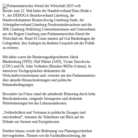
Bereits zum 22. Mal luden der Handelsverband Harz-Heide e.
V., der DEHOGA-Bezirksverband Lüneburg, die
Handwerkskammer Braunschweig-Lüneburg-Stade, der
Arbeitgeberverband Lüneburg-Nordostniedersachsen und die
IHK Lüneburg-Wolfsburg Unternehmerinnen und Unternehmer
aus der Region Lüneburg zum Parlamentarischen Abend der
Wirtschaft ein. Rund 45 Gäste nutzten auf Gut Bardenhagen die
Gelegenheit, ihre Anliegen im direkten Gespräch mit der Politik
zu erörtern.
Mit dabei waren die Bundestagsabgeordneten Jakob
Blankenburg (SPD), Olaf Hilmer (AfD), Vivian Tauschwitz
(CDU) und Dr. Julia Verlinden (Bündnis 90/Die Grünen). In
intensiven Tischgesprächen diskutierten die
Wirtschaftsvertreterinnen und -vertreter mit den Parlamentariern
über aktuelle Herausforderungen und politische
Rahmenbedingungen.
Besonders im Fokus stand die anhaltende Belastung durch hohe
Bürokratiekosten, steigende Strompreise und drohende
Mehrbelastungen bei den Lohnzusatzkosten.
„Verlässlichkeit und Vertrauen in politische Zusagen sind
entscheidend“, betonten die Teilnehmer mit Blick auf die
Debatte um Steuern und Energiekosten.
Darüber hinaus wurde die Bedeutung von Planungssicherheit
hervorgehoben. Themen wie die Fachkräftesicherung, die