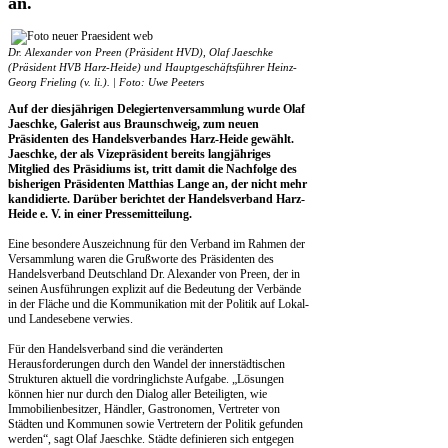
an.
Dr. Alexander von Preen (Präsident HVD), Olaf Jaeschke
(Präsident HVB Harz-Heide) und Hauptgeschäftsführer Heinz-
Georg Frieling (v. li.). | Foto: Uwe Peeters
Auf der diesjährigen Delegiertenversammlung wurde Olaf
Jaeschke, Galerist aus Braunschweig, zum neuen
Präsidenten des Handelsverbandes Harz-Heide gewählt.
Jaeschke, der als Vizepräsident bereits langjähriges
Mitglied des Präsidiums ist, tritt damit die Nachfolge des
bisherigen Präsidenten Matthias Lange an, der nicht mehr
kandidierte. Darüber berichtet der Handelsverband Harz-
Heide e. V. in einer Pressemitteilung.
Eine besondere Auszeichnung für den Verband im Rahmen der
Versammlung waren die Grußworte des Präsidenten des
Handelsverband Deutschland Dr. Alexander von Preen, der in
seinen Ausführungen explizit auf die Bedeutung der Verbände
in der Fläche und die Kommunikation mit der Politik auf Lokal-
und Landesebene verwies.
Für den Handelsverband sind die veränderten
Herausforderungen durch den Wandel der innerstädtischen
Strukturen aktuell die vordringlichste Aufgabe. „Lösungen
können hier nur durch den Dialog aller Beteiligten, wie
Immobilienbesitzer, Händler, Gastronomen, Vertreter von
Städten und Kommunen sowie Vertretern der Politik gefunden
werden“, sagt Olaf Jaeschke. Städte definieren sich entgegen