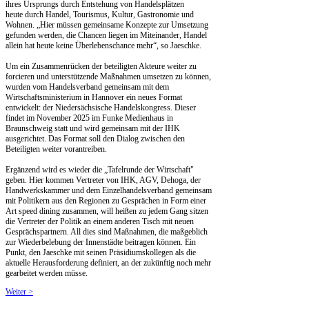
ihres Ursprungs durch Entstehung von Handelsplätzen
heute durch Handel, Tourismus, Kultur, Gastronomie und
Wohnen. „Hier müssen gemeinsame Konzepte zur Umsetzung
gefunden werden, die Chancen liegen im Miteinander, Handel
allein hat heute keine Überlebenschance mehr“, so Jaeschke.
Um ein Zusammenrücken der beteiligten Akteure weiter zu
forcieren und unterstützende Maßnahmen umsetzen zu können,
wurden vom Handelsverband gemeinsam mit dem
Wirtschaftsministerium in Hannover ein neues Format
entwickelt: der Niedersächsische Handelskongress. Dieser
findet im November 2025 im Funke Medienhaus in
Braunschweig statt und wird gemeinsam mit der IHK
ausgerichtet. Das Format soll den Dialog zwischen den
Beteiligten weiter vorantreiben.
Ergänzend wird es wieder die „Tafelrunde der Wirtschaft"
geben. Hier kommen Vertreter von IHK, AGV, Dehoga, der
Handwerkskammer und dem Einzelhandelsverband gemeinsam
mit Politikern aus den Regionen zu Gesprächen in Form einer
Art speed dining zusammen, will heißen zu jedem Gang sitzen
die Vertreter der Politik an einem anderen Tisch mit neuen
Gesprächspartnern. All dies sind Maßnahmen, die maßgeblich
zur Wiederbelebung der Innenstädte beitragen können. Ein
Punkt, den Jaeschke mit seinen Präsidiumskollegen als die
aktuelle Herausforderung definiert, an der zukünftig noch mehr
gearbeitet werden müsse.
Weiter >